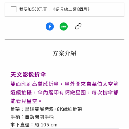
我要加
588
元買：《遠見線上讀6個月》
方案介紹
天文影像折傘
雙面印刷高質感折傘，傘外圖來自韋伯太空望
遠鏡拍攝，傘內層印有精緻星圖，每次撐傘都
能看見星空。
骨架：黑鋼雙層烤漆+8K纖維骨架
手柄：自動開關手柄
傘下直徑：約 105 cm