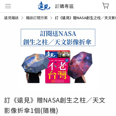
訂購專區
遠見雜誌
雜誌訂閱方案
目前頁面：
訂《遠見》贈NASA創生之柱／天文影像
訂《遠見》贈NASA創生之柱／天文
影像折傘1個(隨機)