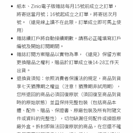
紙本、Zinio電子版雜誌每月15號前成立之訂單，
將寄送當月號；16號起成立之訂單，將寄送次月
號。（遠見線上讀不在此限，訂單成立即可馬上使
用）
雜誌續訂戶將自動接續期數，請務必正確填寫訂戶
編號及開始訂閱期間。
雜誌訂閱方案贈品以實物為準，《遠見》保留方案
更換贈品之權利，贈品於訂單成立後14-28工作天
出貨。
退換貨須知：依照消費者保護法的規定，商品到貨
享七天猶豫期之權益（注意！猶豫期非試用期），
您所退回的商品必須回復原狀（須回復至商品到貨
時的原始狀態）並且保持完整包裝（包括商品本
體、配件、贈品、保證書、原廠包裝及所有附隨文
件或資料的完整性），切勿缺漏任何配件或損毀原
廠外盒。拆封即無法回復原狀的商品，在您還不確