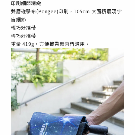
印刷細節精緻
雙層碰擊布(Pongee)印刷，105cm 大面積展現宇
宙細節。
輕巧好攜帶
輕巧好攜帶
重量 419g，方便攜帶晴雨皆適用。