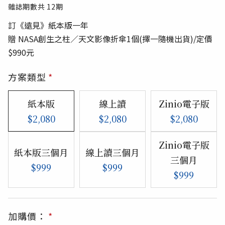
雜誌期數共
12
期
訂《遠見》紙本版一年
贈 NASA創生之柱／天文影像折傘1個(擇一隨機出貨)/定價
$990元
方案類型
*
紙本版
線上讀
Zinio電子版
$2,080
$2,080
$2,080
Zinio電子版
紙本版三個月
線上讀三個月
三個月
$999
$999
$999
加購價：
*