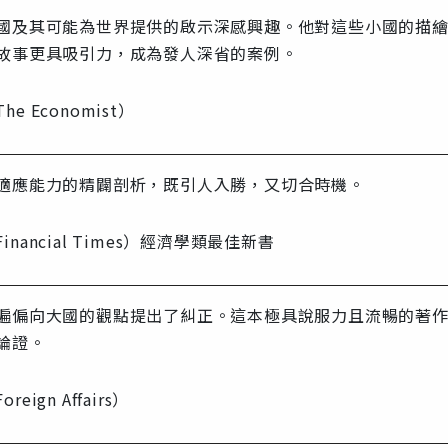
國及其可能為世界提供的啟示深感興趣。他對這些小國的描
故事更具吸引力，成為發人深省的案例。
 Economist）
適應能力的精闢剖析，既引人入勝，又切合時機。
nancial Times）經濟學類最佳新書
遍偏向大國的觀點提出了糾正。這本極具說服力且流暢的著
論證。
ign Affairs）