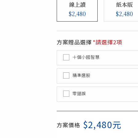
線上讀
紙本版
$2,480
$2,480
方案贈品選擇
*請選擇2項
十個小國智慧
精準選股
零錯誤
$
2,480
元
方案價格