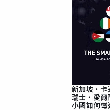
新加坡．卡
瑞士．愛爾
小國如何彎