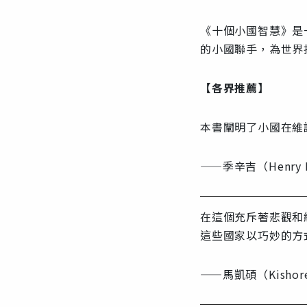
《十個小國智慧》是
的小國聯手，為世界
【各界推薦】
本書闡明了小國在維
——季辛吉（Henry 
在這個充斥著悲觀和
這些國家以巧妙的方
——馬凱碩（Kisho