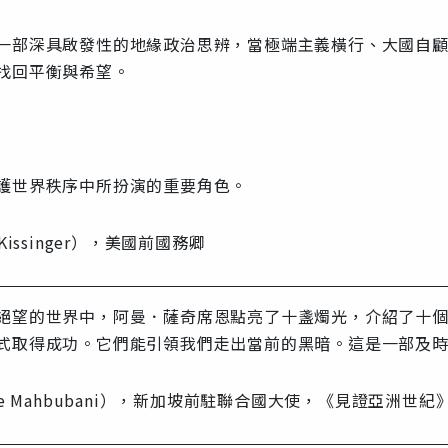
一部深具啟發性的地緣政治思辨，當極端主義橫行、大國自
找回平衡與希望。
護世界秩序中所扮演的重要角色。
Kissinger），美國前國務卿
絕望的世界中，阿曼．薩奇席恩點亮了十盞燭光，介紹了十
式取得成功。它們能引領我們走出當前的黑暗。這是一部及
re Mahbubani），新加坡前駐聯合國大使，《見證亞洲世紀