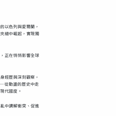
流的以色列與愛爾蘭，
在夾縫中崛起，實現獨
國，正在悄悄影響全球
親身經歷與深刻觀察，
——從動盪的歷史中走
的現代國度。
混亂中調解衝突、促進