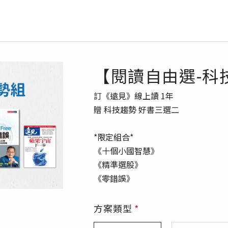
【閱讀自由選-科
訂《遠見》線上讀 1年
贈 科技趨勢 好書三選二
*限定組合*
《十個小國智慧》
《精準選股》
《零錯誤》
方案類型
*