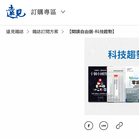
訂購專區
遠見雜誌
雜誌訂閱方案
目前頁面：
【閱讀自由選-科技趨勢】