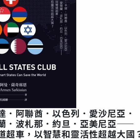
達．阿聯酋．以色列．愛沙尼亞．
蘭．波札那．約旦．亞美尼亞
—
道超車，以智慧和靈活性超越大國