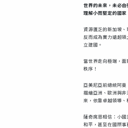
世界的未來，未必由
理解小而堅定的國家
資源匱乏的新加坡、
反而成為實力遠超領
立建國。
當世界走向極端，面
秩序！
亞美尼亞前總統阿曼
描繪亞洲、歐洲與非
來，依靠卓越領導、
薩奇席恩相信：小國
和平，甚至在國際事