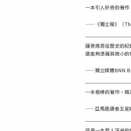
一本引人好奇的著作
——《獨立報》（The 
薩奇席恩從歷史的紀
還能夠憑藉其微小的
——獨立媒體BNN Bre
一本極棒的著作，精
——亞馬遜讀者五星
這是一本發人深省的