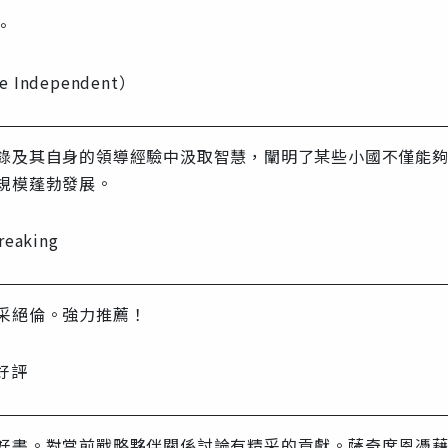
。
Independent）
錄及其自身的領導經驗中汲取智慧，闡明了某些小國不僅能
規模蓬勃發展。
aking
采絕倫。強力推薦！
好評
好書。對當前戰略夥伴關係討論有精采的貢獻。薩奇席恩憑