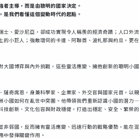
強者主導，而是由聰明的國家決定。
，是我們看懂這個變動時代的起點。
瑞士、愛沙尼亞，卻成功實現令人稱羨的經濟奇蹟；人口外
土的小巨人；強敵環伺的卡達、阿聯酋、波札那與約旦，更
對大國博弈與內外挑戰，這些靈活應變、擁抱創新的聰明小
．薩奇席恩，身兼科學家、企業家、外交官與國家元首，以
洲小國如何在亂世中突圍。他帶領我們重新認識小國的潛力
科技創新、文化包容與財政穩健，打造出穩定、安全、繁榮
並非弱國，反而擁有靈活應變、迅速行動的戰略優勢，能在
務中發揮關鍵作用。