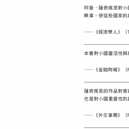
阿曼．薩奇席恩對小
軼事，使這些國家的
——《經濟學人》（The
本書對小國靈活性與
——《金融時報》（Fi
薩奇席恩的作品對普
也是對小國重要性的
——《外交事務》（Fore