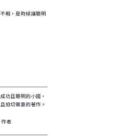
顧不暇，是時候讓聰明
個成功且聰明的小國，
時且迫切需要的著作。
》作者