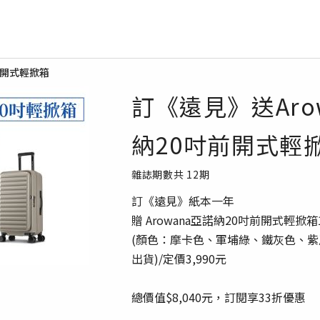
前開式輕掀箱
訂《遠見》送Aro
納20吋前開式輕
雜誌期數共
12
期
訂《遠見》紙本一年
贈 Arowana亞諾納20吋前開式輕掀箱
(顏色：摩卡色、軍埔綠、鐵灰色、
出貨)/定價3,990元
總價值$8,040元，訂閱享33折優惠