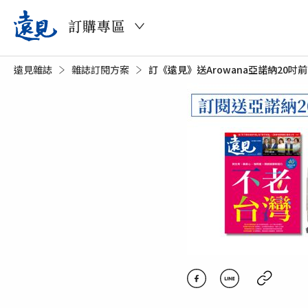
訂購專區
遠見雜誌
雜誌訂閱方案
目前頁面：
訂《遠見》送Arowana亞諾納20吋