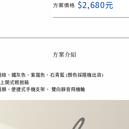
$
2,680
元
方案價格
方案介紹
綠、鐵灰色、紫嵐色、石青藍 (顏色採隨機出貨)
:9上開式輕掀箱
密碼鎖、便捷式手機支架、
雙向靜音飛機輪