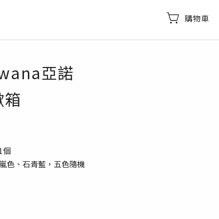
購物車
wana亞諾
掀箱
1個
紫嵐色、石青藍，五色隨機