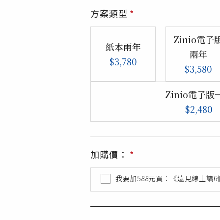
方案類型
*
Zinio電子
紙本兩年
兩年
$3,780
$3,580
Zinio電子版
$2,480
加購價：
*
我要加
588
元買：《遠見線上讀6