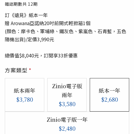
雜誌期數共
12
期
訂《遠見》紙本一年
贈 Arowana亞諾納20吋前開式輕掀箱1個
(顏色：摩卡色、軍埔綠、鐵灰色、紫嵐色、石青藍，五色
隨機出貨)/定價3,990元
總價值$8,040元，訂閱享33折優惠
方案類型
*
Zinio電子版
紙本兩年
紙本一年
兩年
$3,780
$2,680
$3,580
Zinio電子版一年
$2,480