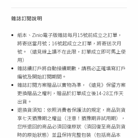
雜誌訂閱說明
紙本、Zinio電子版雜誌每月15號前成立之訂單，
將寄送當月號；16號起成立之訂單，將寄送次月
號。（遠見線上讀不在此限，訂單成立即可馬上使
用）
雜誌續訂戶將自動接續期數，請務必正確填寫訂戶
編號及開始訂閱期間。
雜誌訂閱方案贈品以實物為準，《遠見》保留方案
更換贈品之權利，贈品於訂單成立後14-28工作天
出貨。
退換貨須知：依照消費者保護法的規定，商品到貨
享七天猶豫期之權益（注意！猶豫期非試用期），
您所退回的商品必須回復原狀（須回復至商品到貨
時的原始狀態）並且保持完整包裝（包括商品本