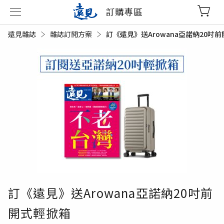
訂購專區
遠見雜誌
雜誌訂閱方案
目前頁面：
訂《遠見》送Arowana亞諾納20吋
訂《遠見》送Arowana亞諾納20吋前
開式輕掀箱