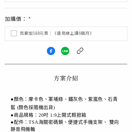
加購價：
*
我要加
588
元買：《遠見線上讀6個月》
方案介紹
●
顏色：
摩卡色、軍埔綠、鐵灰色、紫嵐色、石青
藍 (顏色採隨機出貨)
●
商品規格：20吋
1:9上開式輕掀箱
●配件：
TSA海關密碼鎖、便捷式手機支架、
雙向
靜音飛機輪