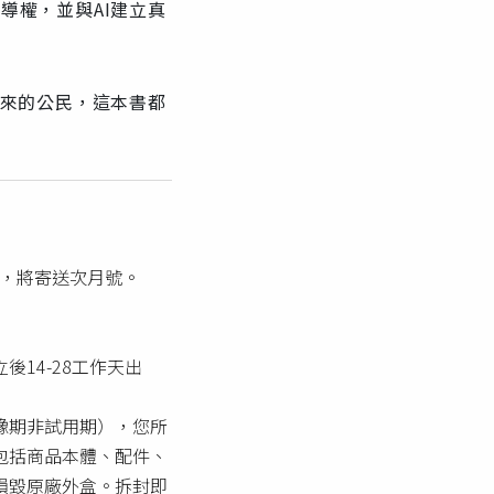
導權，並與AI建立真
未來的公民，這本書都
單，將寄送次月號。
14-28工作天出
豫期非試用期），您所
包括商品本體、配件、
損毀原廠外盒。拆封即