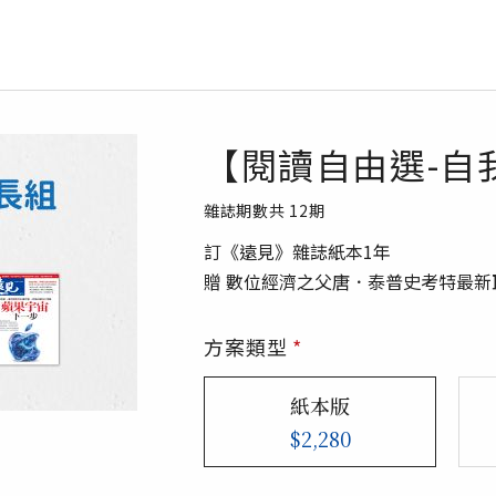
【閱讀自由選-自
雜誌期數共
12
期
訂《遠見》雜誌紙本1年
贈 數位經濟之父唐．泰普史考特最新
方案類型
*
紙本版
$2,280