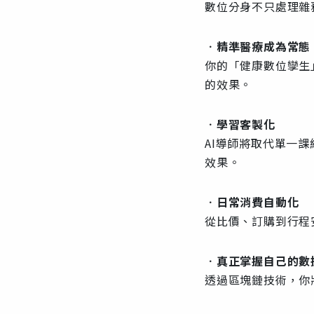
數位分身不只處理雜
．
精準醫療成為常態
你的「健康數位孿生
的效果。
．
學習客製化
AI導師將取代單一
效果。
．
日常消費自動化
從比價、訂購到行程
．
真正掌握自己的數
透過區塊鏈技術，你