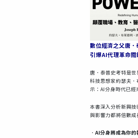
數位經濟之父唐．
引爆
AI代理革命
唐．泰普史考特是世
科技思想家約瑟夫．
示：AI分身時代已
本書深入分析新興技
與影響力都將倍數成
．
AI
分身將成為你的