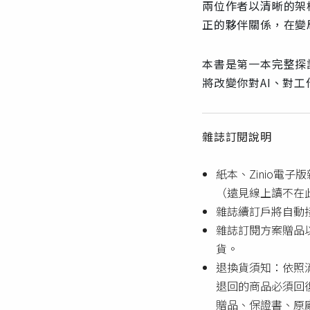
兩位作者以清晰的架
正的夥伴關係，在變
本書是第一本完整探
將改變你對AI、對
雜誌訂閱說明
紙本、Zinio電
（遠見線上讀不在
雜誌續訂戶將自動
雜誌訂閱方案贈品
貨。
退換貨須知：依照
退回的商品必須回
贈品、保證書、原