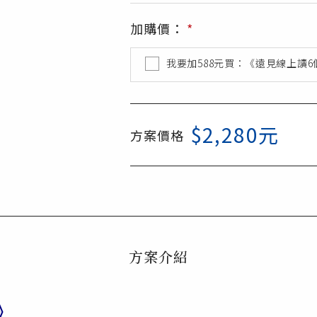
加購價：
*
我要加
588
元買：《遠見線上讀6
$
2,280
元
方案價格
方案介紹
》