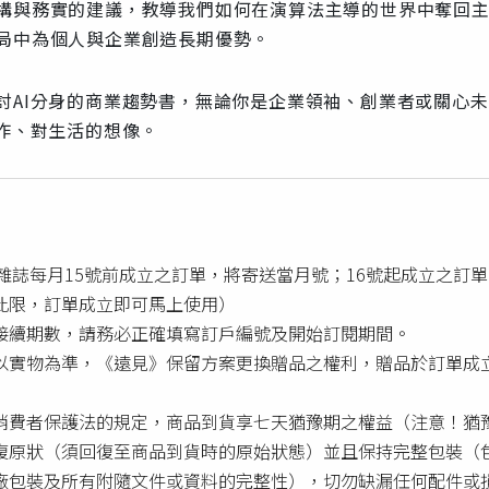
構與務實的建議，教導我們如何在演算法主導的世界中奪回主
局中為個人與企業創造長期優勢。
討AI分身的商業趨勢書，無論你是企業領袖、創業者或關心
工作、對生活的想像。
子版雜誌每月15號前成立之訂單，將寄送當月號；16號起成立之訂
此限，訂單成立即可馬上使用）
接續期數，請務必正確填寫訂戶編號及開始訂閱期間。
以實物為準，《遠見》保留方案更換贈品之權利，贈品於訂單成立後
消費者保護法的規定，商品到貨享七天猶豫期之權益（注意！猶
復原狀（須回復至商品到貨時的原始狀態）並且保持完整包裝（
廠包裝及所有附隨文件或資料的完整性），切勿缺漏任何配件或