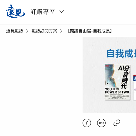
訂購專區
遠見雜誌
雜誌訂閱方案
目前頁面：
【閱讀自由選-自我成長】