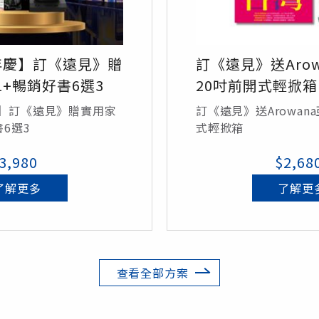
年慶】訂《遠見》贈
訂《遠見》送Aro
1+暢銷好書6選3
20吋前開式輕掀箱
慶】訂《遠見》贈實用家
訂《遠見》送Arowan
書6選3
式輕掀箱
3,980
$2,68
了解更多
了解更
查看全部方案