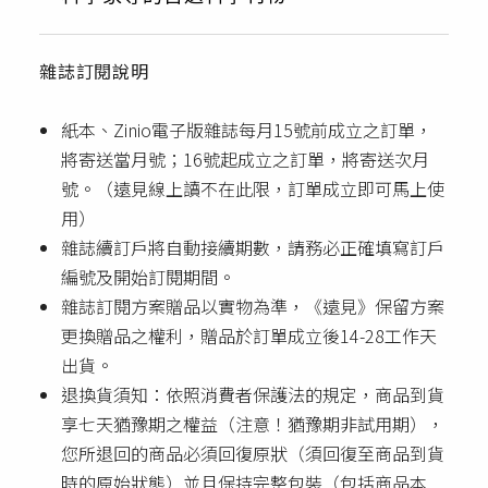
雜誌訂閱說明
紙本、Zinio電子版雜誌每月15號前成立之訂單，
將寄送當月號；16號起成立之訂單，將寄送次月
號。（遠見線上讀不在此限，訂單成立即可馬上使
用）
雜誌續訂戶將自動接續期數，請務必正確填寫訂戶
編號及開始訂閱期間。
雜誌訂閱方案贈品以實物為準，《遠見》保留方案
更換贈品之權利，贈品於訂單成立後14-28工作天
出貨。
退換貨須知：依照消費者保護法的規定，商品到貨
享七天猶豫期之權益（注意！猶豫期非試用期），
您所退回的商品必須回復原狀（須回復至商品到貨
時的原始狀態）並且保持完整包裝（包括商品本