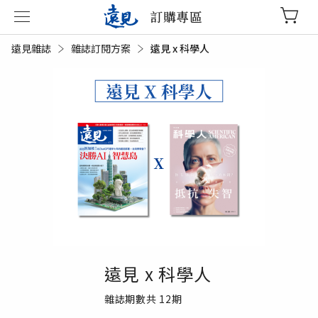
訂購專區
遠見雜誌
雜誌訂閱方案
目前頁面：
遠見 x 科學人
遠見 x 科學人
雜誌期數共
12
期