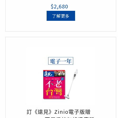
$2,680
(顏色：摩卡色、軍埔綠、鐵灰色、
紫嵐色、石青藍，五色隨機出貨)/
了解更多
定價3,990元
總價值$8,040元，訂閱享33折優惠
訂《遠見》Zinio電子版贈