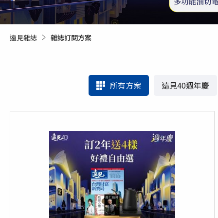
遠見雜誌
目前頁面：
雜誌訂閱方案
所有方案
遠見40週年慶