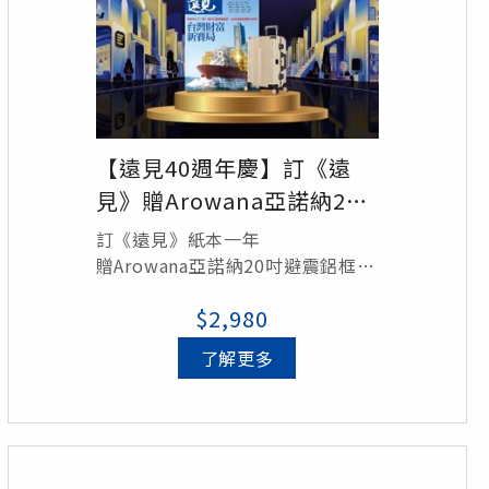
【遠見40週年慶】訂《遠
見》贈Arowana亞諾納20
吋避震鋁框箱
訂《遠見》紙本一年
贈Arowana亞諾納20吋避震鋁框箱
1個
$2,980
(顏色隨機出貨：黑色、灰色、白
色、摩卡色)/定價5,290元
了解更多
總價值7,770元，訂閱享38折優惠