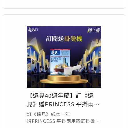
總價值7,970元，訂閱享36折
【遠見40週年慶】訂《遠
見》贈PRINCESS 平掛兩用
蒸氣掛燙機
訂《遠見》紙本一年
贈PRINCESS 平掛兩用蒸氣掛燙機
1個/定價1,990元