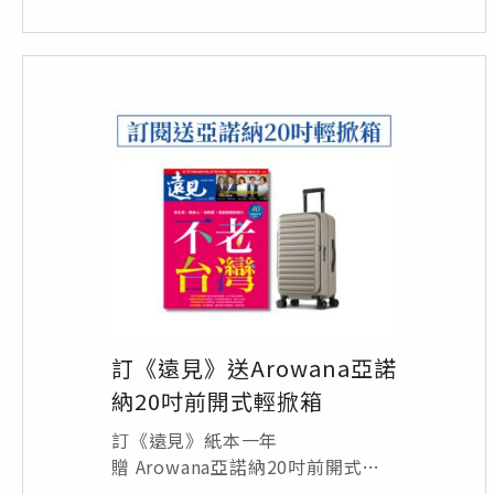
訂《遠見》送Arowana亞諾
納20吋前開式輕掀箱
訂《遠見》紙本一年
贈 Arowana亞諾納20吋前開式輕
掀箱1個