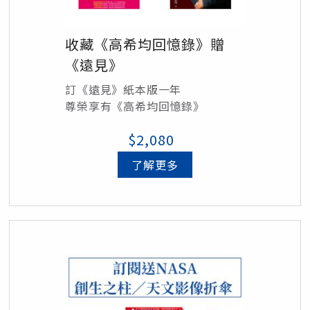
收藏《高希均回憶錄》贈
《遠見》
訂《遠見》紙本版一年
尊榮享有《高希均回憶錄》
$2,080
了解更多