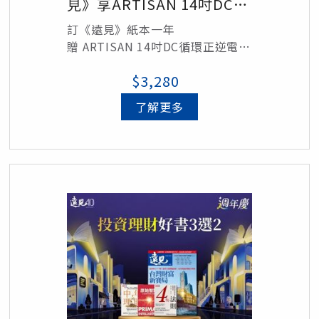
見》享ARTISAN 14吋DC循
環正逆電風扇
訂《遠見》紙本一年
贈 ARTISAN 14吋DC循環正逆電風
扇1個/定價$3,280元
$3,280
了解更多