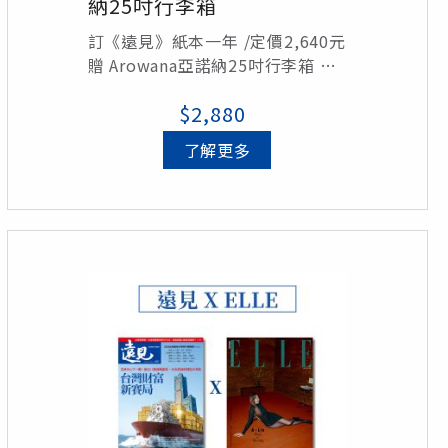
納25吋行李箱
訂《遠見》紙本一年 /定價2,640元
贈 Arowana亞諾納25吋行李箱 石
青藍、鐵灰色、芭比粉、摩卡色
$2,880
(顏色採隨機出貨) /定價4,490元
了解更多
總價值7,130元 訂閱即享4折優惠