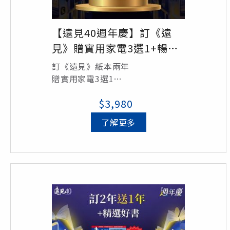
【遠見40週年慶】訂《遠
見》贈實用家電3選1+暢銷
好書6選3
訂《遠見》紙本兩年
贈實用家電3選1
《PRINCESS 多功能油切電烤盤》
$3,980
《new ARTISAN woosun 掌型舒
緩筋膜槍》
了解更多
《ARTISAN 溫控手沖細口快煮
壺》
再贈暢銷好書6選3
《激素平衡瘦身課》
《大腦就是這樣工作》
《黃仁勳傳》
《致富心態》
《一如既往》