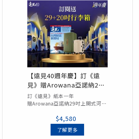
【遠見40週年慶】訂《遠
見》贈Arowana亞諾納29
吋河馬箱+20吋鋁框箱
訂《遠見》紙本一年
贈Arowana亞諾納29吋上開式河馬
箱1個 (顏色隨機出貨)/定價5,490
$4,580
元
贈Arowana亞諾納20吋避震鋁框箱
了解更多
1個(顏色隨機出貨)/定價5,290元