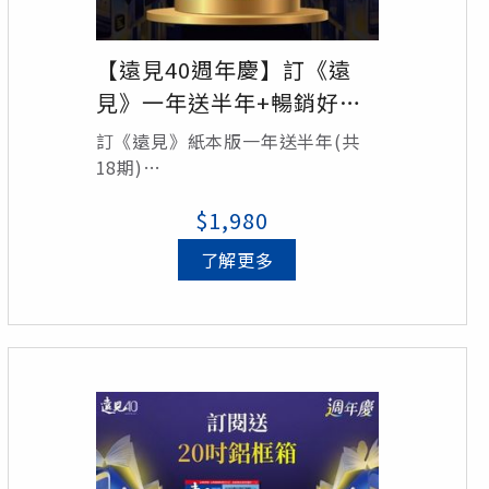
【遠見40週年慶】訂《遠
見》一年送半年+暢銷好書6
選1
訂《遠見》紙本版一年送半年(共
18期)
+暢銷經典好書6選1
$1,980
了解更多