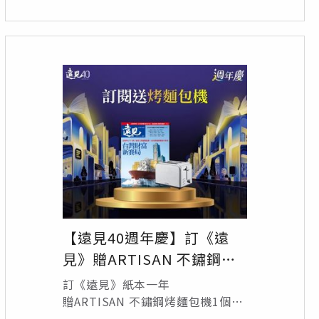
總價值13,260元，訂閱即享35折優
惠
【遠見40週年慶】訂《遠
見》贈ARTISAN 不鏽鋼烤
麵包機
訂《遠見》紙本一年
贈ARTISAN 不鏽鋼烤麵包機1個/
定價999元