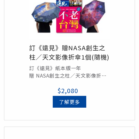
訂《遠見》贈NASA創生之
柱／天文影像折傘1個(隨機)
訂《遠見》紙本版一年
贈 NASA創生之柱／天文影像折傘
1個(擇一隨機出貨)/定價$990元
$2,080
了解更多