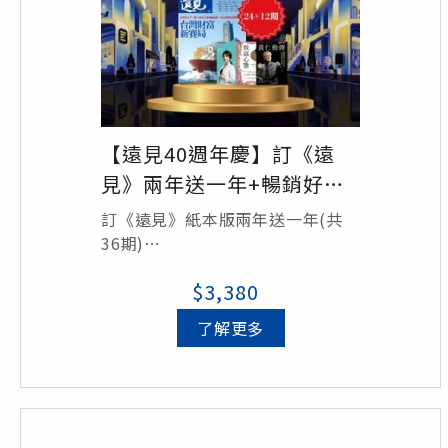
《高希均回憶錄》
【遠見40週年慶】訂《遠
見》兩年送一年+暢銷好書6
選2
訂《遠見》紙本版兩年送一年(共
36期)
+暢銷經典好書6選2
$3,380
了解更多