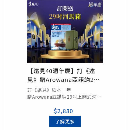
【遠見40週年慶】訂《遠
見》贈Arowana亞諾納29
吋上開式河馬箱
訂《遠見》紙本一年
贈Arowana亞諾納29吋上開式河馬
箱1個
$2,880
(顏色隨機出貨：摩卡色、杉岩綠、
鐵灰色、可達黃)/定價5,490元
了解更多