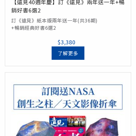
【遠見40週年慶】訂《遠見》兩年送一年+暢
銷好書6選2
訂《遠見》紙本版兩年送一年(共36期)
+暢銷經典好書6選2
$3,380
了解更多