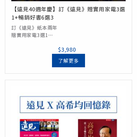
【遠見40週年慶】訂《遠見》贈實用家電3選
1+暢銷好書6選3
訂《遠見》紙本兩年
贈實用家電3選1
《PRINCESS 多功能油切電烤盤》
$3,980
《new ARTISAN woosun 掌型舒緩筋膜槍》
《ARTISAN 溫控手沖細口快煮壺》
了解更多
再贈暢銷好書6選3
《激素平衡瘦身課》
《大腦就是這樣工作》
《黃仁勳傳》
《致富心態》
《一如既往》
《高希均回憶錄》