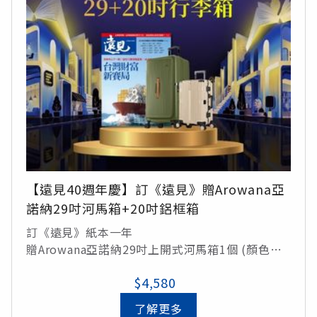
【遠見40週年慶】訂《遠見》贈Arowana亞
諾納29吋河馬箱+20吋鋁框箱
訂《遠見》紙本一年
贈Arowana亞諾納29吋上開式河馬箱1個 (顏色隨
機出貨)/定價5,490元
$4,580
贈Arowana亞諾納20吋避震鋁框箱1個(顏色隨機出
貨)/定價5,290元
了解更多