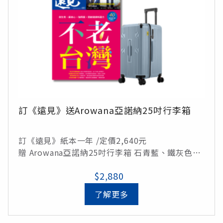
訂《遠見》送Arowana亞諾納25吋行李箱
訂《遠見》紙本一年 /定價2,640元
贈 Arowana亞諾納25吋行李箱 石青藍、鐵灰色、
芭比粉、摩卡色 (顏色採隨機出貨) /定價4,490元
$2,880
總價值7,130元 訂閱即享4折優惠
了解更多