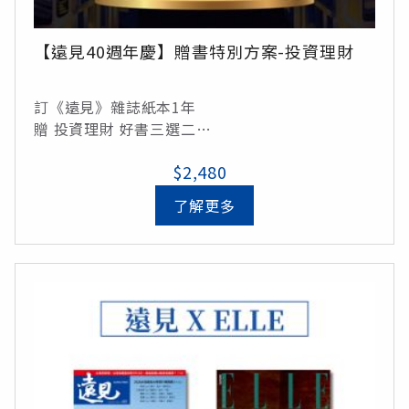
【遠見40週年慶】贈書特別方案-投資理財
訂《遠見》雜誌紙本1年
贈 投資理財 好書三選二
$2,480
*限定組合*
《中年理財》
了解更多
《原始智慧》
《4%法則》