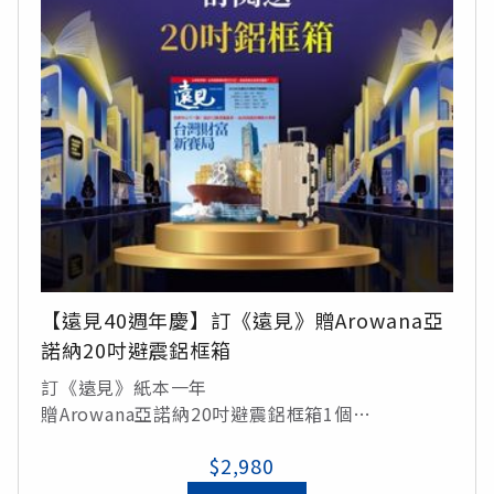
【遠見40週年慶】訂《遠見》贈Arowana亞
諾納20吋避震鋁框箱
訂《遠見》紙本一年
贈Arowana亞諾納20吋避震鋁框箱1個
(顏色隨機出貨：黑色、灰色、白色、摩卡色)/定價
$2,980
5,290元