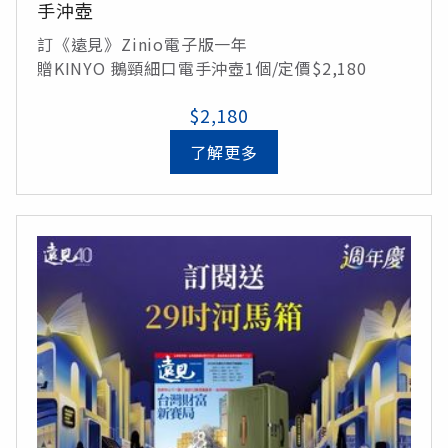
手沖壺
訂《遠見》Zinio電子版一年
贈KINYO 鵝頸細口電手沖壺1個/定價$2,180
$2,180
了解更多