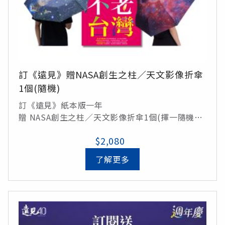
訂《遠見》贈NASA創生之柱／天文影像折傘
1個(隨機)
訂《遠見》紙本版一年
贈 NASA創生之柱／天文影像折傘1個(擇一隨機出
貨)/定價$990元
$2,080
了解更多