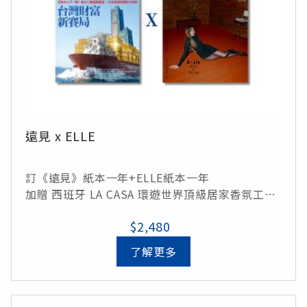
遠見 x ELLE
訂《遠見》紙本一年+ELLE紙本一年
加贈 西班牙 LA CASA 環遊世界頂級居家香氛工藝
蠟燭(定價$880)
$2,480
了解更多