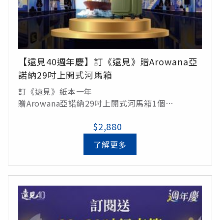
【遠見40週年慶】訂《遠見》贈Arowana亞
諾納29吋上開式河馬箱
訂《遠見》紙本一年
贈Arowana亞諾納29吋上開式河馬箱1個
(顏色隨機出貨：摩卡色、杉岩綠、鐵灰色、可達
$2,880
黃)/定價5,490元
了解更多
總價值7,970元，訂閱享36折