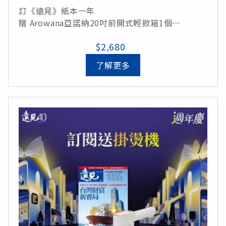
訂《遠見》紙本一年
贈 Arowana亞諾納20吋前開式輕掀箱1個
(顏色：摩卡色、軍埔綠、鐵灰色、紫嵐色、石青
$2,680
藍，五色隨機出貨)/定價3,990元
了解更多
總價值$8,040元，訂閱享33折優惠