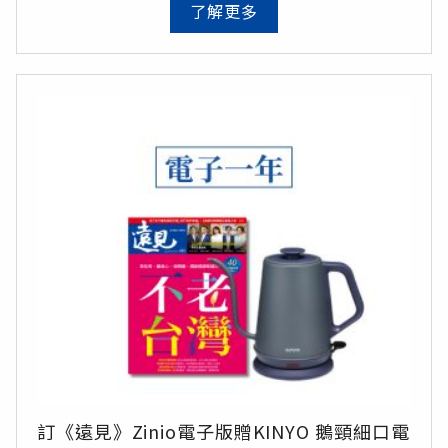
了解更多
總價值7,770元，訂閱享38折優惠
訂《遠見》Zinio電子版贈KINYO 鵝頸細口電