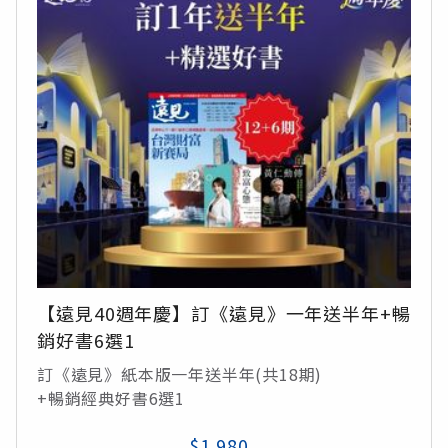
【遠見40週年慶】訂《遠見》一年送半年+暢
銷好書6選1
訂《遠見》紙本版一年送半年(共18期)
+暢銷經典好書6選1
$1,980