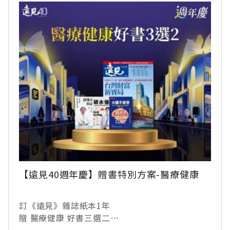
【遠見40週年慶】贈書特別方案-醫療健康
訂《遠見》雜誌紙本1年
贈 醫療健康 好書三選二