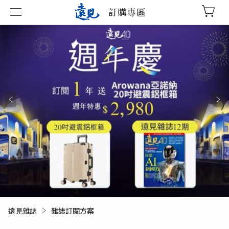
訂購專區
遠見雜誌
目前頁面：
雜誌訂閱方案