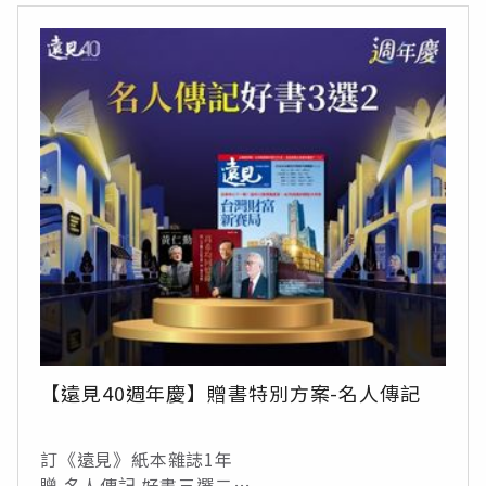
【遠見40週年慶】贈書特別方案-名人傳記
訂《遠見》紙本雜誌1年
贈 名人傳記 好書三選二