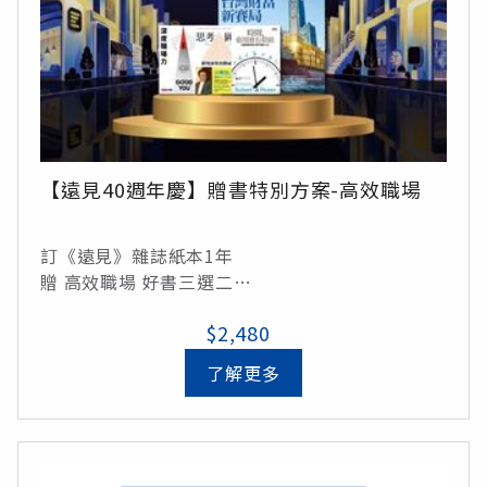
【遠見40週年慶】贈書特別方案-高效職場
訂《遠見》雜誌紙本1年
贈 高效職場 好書三選二
$2,480
*限定組合*
《深度職場力》
了解更多
《思考圖譜》
《時間，愈用愈有價值》