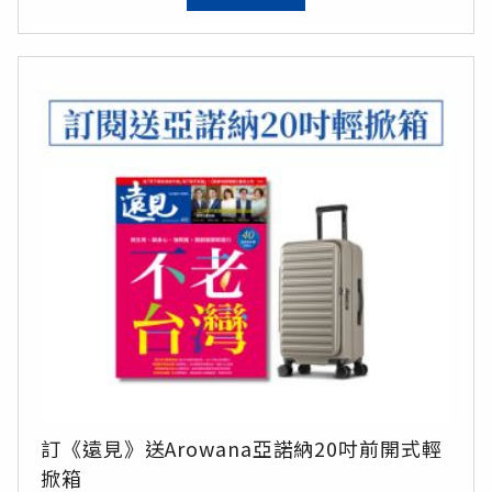
總價值13,260元，訂閱即享35折優惠
訂《遠見》送Arowana亞諾納20吋前開式輕
掀箱