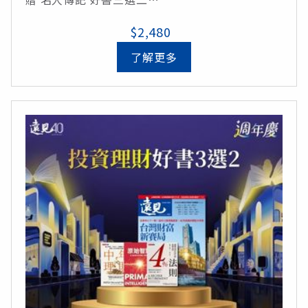
$2,480
*限定組合*
《黃仁勳傳》
了解更多
《高希均回憶錄》
《張忠謀自傳上冊》