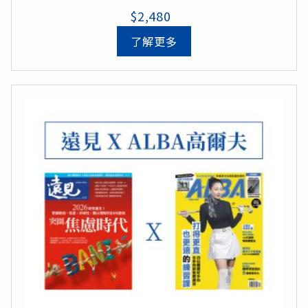
$2,480
*限定組合*
《讀懂身體的訊號》
了解更多
《碳水循環》
《大腦不疲勞》