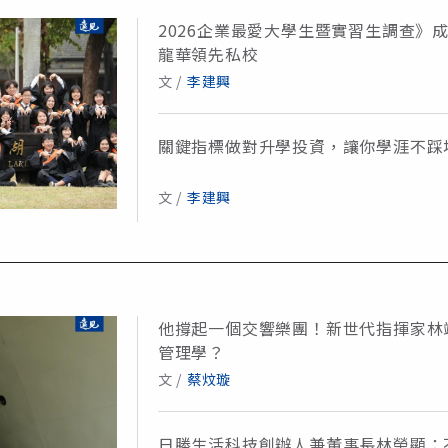
2026企業最愛大學生暨實習生調查》
龍華領先私校
文 /
李建興
關鍵指標做對升學投資，讓你學涯不踩
文 /
李建興
他撐起一個交響樂團！新世代指揮家林
管理學？
文 /
蔡炆璇
日勝生活科技創辦人兼董事長林榮顯：