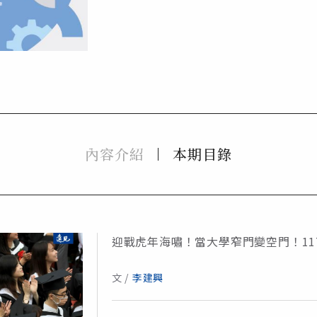
內容介紹
本期目錄
迎戰虎年海嘯！當大學窄門變空門！11
文 /
李建興