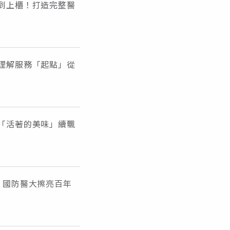
到上櫃！打造完整醫
理解服務「起點」從
「活著的美味」續飄
！國防醫大擦亮百年