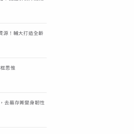
牌資源！輔大打造全齡
破框思惟
代，去蕪存菁變身韌性