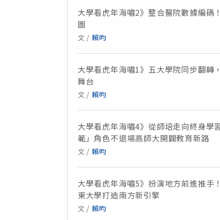
大學看虎年海嘯2》整合醫院數據編碼
圖
文 /
賴昀
大學看虎年海嘯1》五大學院同步翻轉
舞台
文 /
賴昀
大學看虎年海嘯4》從師培走向終身學習
範」角色不退場高師大開闢教育新路
文 /
賴昀
大學看虎年海嘯5》扮演地方前進推手
東大學打造南方新引擎
文 /
賴昀