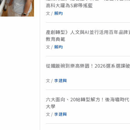
高科大躍為S廊帶搖籃
文 /
賴昀
產創轉型》人文與AI並行活用百年品
教育典範
文 /
賴昀
從鐵飯碗到樂高樂園！2026選系選課
文 /
李建興
六大面向、20帖轉型解方！後海嘯時
大學
文 /
李建興