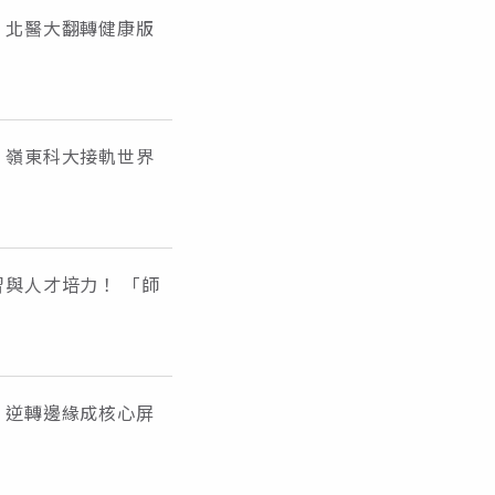
！北醫大翻轉健康版
，嶺東科大接軌世界
與人才培力！ 「師
！逆轉邊緣成核心屏