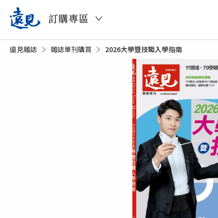
訂購專區
遠見雜誌
雜誌單刊購買
目前頁面：
2026大學暨技職入學指南