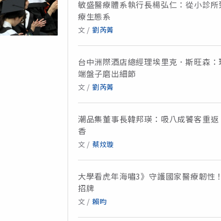
敏盛醫療體系執行長楊弘仁：從小診所
療生態系
文 /
劉芮菁
台中洲際酒店總經理埃里克．斯旺森：
端盤子磨出細節
文 /
劉芮菁
潮品集董事長韓邦瑛：吸八成饕客重返
香
文 /
蔡炆璇
大學看虎年海嘯3》守護國家醫療韌性
招牌
文 /
賴昀