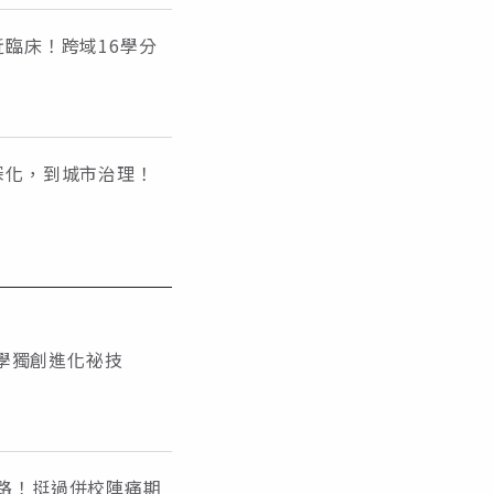
臨床！跨域16學分
深化，到城市治理！
大學獨創進化祕技
路！挺過併校陣痛期