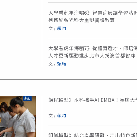
大學看虎年海嘯6》智慧病房讓學習貼近
列標配弘光科大重塑醫護教育
文 /
賴昀
大學看虎年海嘯7》從體育選才、師培
人才更新驅動進步北市大扮演首都智庫
文 /
賴昀
課程轉型》本科攜手AI EMBA！長庚
文 /
賴昀
組織轉型》結合產學研發，走出特色新