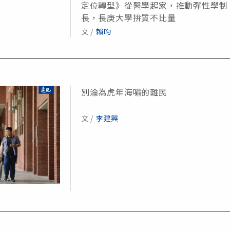
定位轉型》從醫學起家，推動彈性學制
長，長庚大學拚質不比量
文 /
賴昀
別淪為虎年海嘯的難民
文 /
李建興