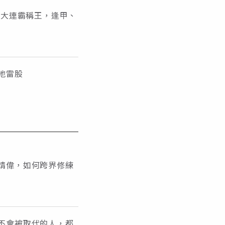
成大連霸稱王，逢甲、
地雷股
靖偉，如何跨界修練
不會被取代的人，都