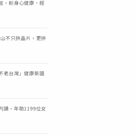
智，盼身心健康、經
神山不只拚晶片，更拚
不老台灣」健康新國
讀，年助1199位女