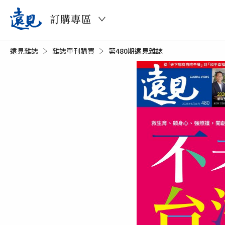
訂購專區
遠見雜誌
雜誌單刊購買
目前頁面：
第480期遠見雜誌