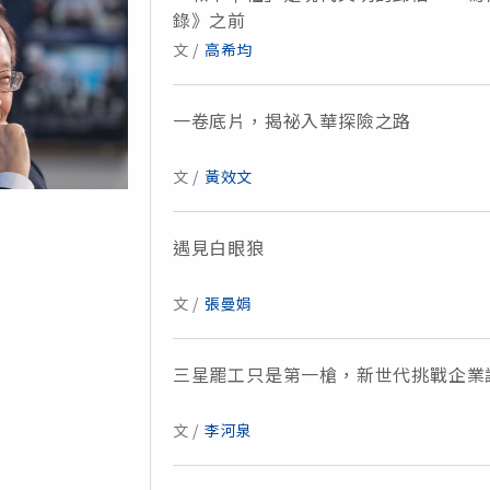
錄》之前
文 /
高希均
一卷底片，揭祕入華探險之路
文 /
黃效文
遇見白眼狼
文 /
張曼娟
三星罷工只是第一槍，新世代挑戰企業
文 /
李河泉