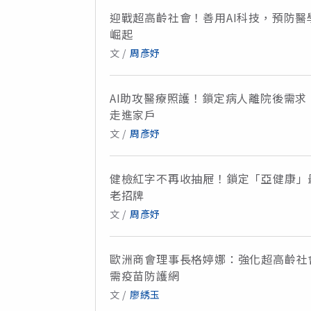
迎戰超高齡社會！善用AI科技，預防
崛起
文 /
周彥妤
AI助攻醫療照護！鎖定病人離院後需
走進家戶
文 /
周彥妤
健檢紅字不再收抽屜！鎖定「亞健康」
老招牌
文 /
周彥妤
歐洲商會理事長格婷娜：強化超高齡社
需疫苗防護網
文 /
廖綉玉