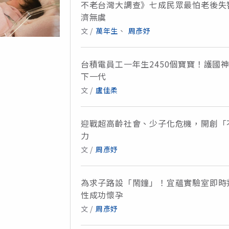
不老台灣大調查》七成民眾最怕老後失
濟無虞
文 /
萬年生
、
周彥妤
台積電員工一年生2450個寶寶！護國
下一代
文 /
盧佳柔
迎戰超高齡社會、少子化危機，開創「
力
文 /
周彥妤
為求子路設「鬧鐘」！宜蘊實驗室即時判
性成功懷孕
文 /
周彥妤