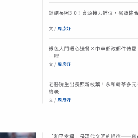
鏈結長照3.0！資源接力補位，醫照整
文 /
周彥妤
銀色大門暖心送餐×中華郵政郵件傳愛
一哩
文 /
周彥妤
老醫院生出長照新枝葉！永和耕莘多元
終老
文 /
周彥妤
「和平幸福」是現代文明的歸宿──寫