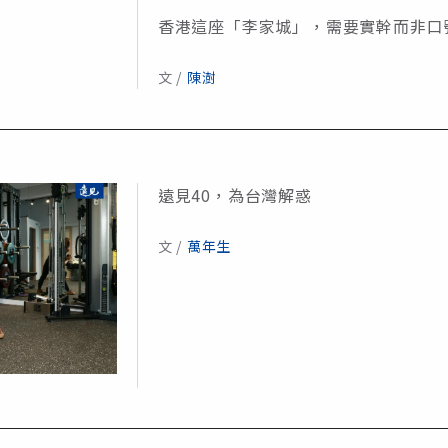
香港這座「李家城」，需要實幹而非口
文 /
陳澍
遠見40，為台灣解惑
文 /
萬年生