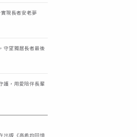
合實現長者安老夢
，守望獨居長者最後
守護，用愛陪伴長輩
在出版《高希均回憶