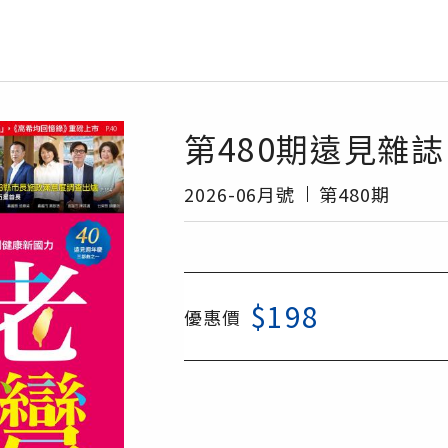
第480期遠見雜誌
2026-06月號
第480期
$198
優惠價