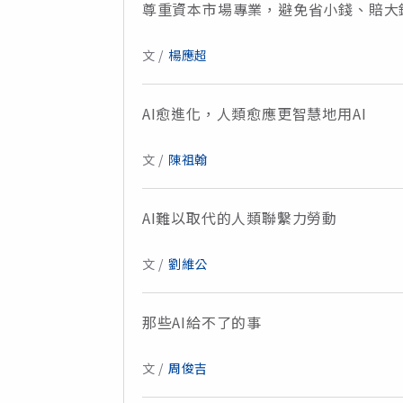
尊重資本市場專業，避免省小錢、賠大
文 /
楊應超
AI愈進化，人類愈應更智慧地用AI
文 /
陳祖翰
AI難以取代的人類聯繫力勞動
文 /
劉維公
那些AI給不了的事
文 /
周俊吉