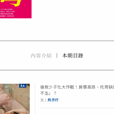
內容介紹
本期目錄
搶救少子化大作戰！房價高昂、托育缺
不生」？
文 /
周彥妤